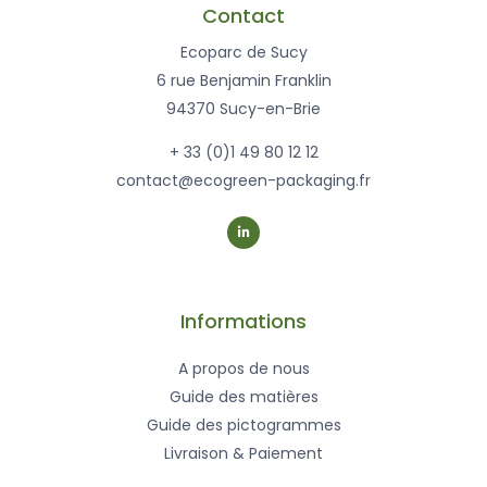
Contact
Ecoparc de Sucy
6 rue Benjamin Franklin
94370 Sucy-en-Brie
+ 33 (0)1 49 80 12 12
contact@ecogreen-packaging.fr
L
i
n
k
e
d
i
n
-
Informations
i
n
A propos de nous
Guide des matières
Guide des pictogrammes
Livraison & Paiement