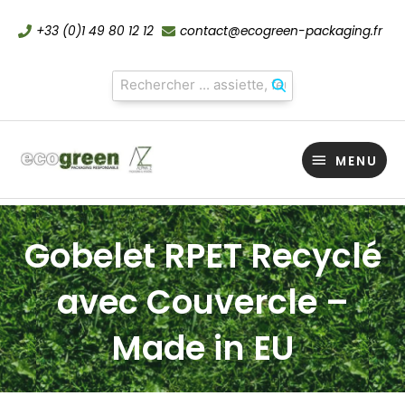
Aller
+33 (0)1 49 80 12 12
contact@ecogreen-packaging.fr
au
contenu
MENU
MENU
Gobelet RPET Recyclé
avec Couvercle –
Made in EU