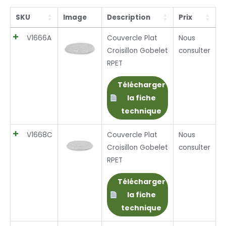
SKU
Image
Description
Prix
V1666A
Couvercle Plat
Nous
Croisillon Gobelet
consulter
RPET
Télécharger
la fiche
technique
V1668C
Couvercle Plat
Nous
Croisillon Gobelet
consulter
RPET
Télécharger
la fiche
technique