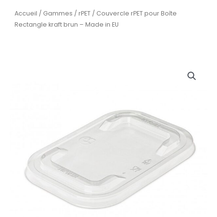
Accueil
/
Gammes
/
rPET
/ Couvercle rPET pour Boîte
Rectangle kraft brun – Made in EU