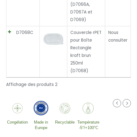
(D7066A,
D7067A et
D7069)
D7068C
Couvercle rPET
Nous
pour Boîte
consulter
Rectangle
kraft brun
250ml
(D7068)
Affichage des produits 2
Congélation
Made in
Recyclable
Température
Europe
-5°/+100°C