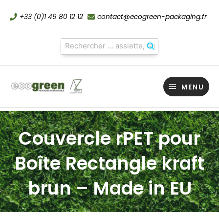
Aller
+33 (0)1 49 80 12 12
contact@ecogreen-packaging.fr
au
contenu
MENU
MENU
Couvercle rPET pour
Boîte Rectangle kraft
brun – Made in EU