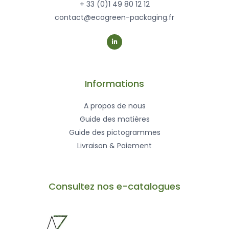
+ 33 (0)1 49 80 12 12
contact@ecogreen-packaging.fr
L
i
n
k
e
d
i
n
-
Informations
i
n
A propos de nous
Guide des matières
Guide des pictogrammes
Livraison & Paiement
Consultez nos e-catalogues