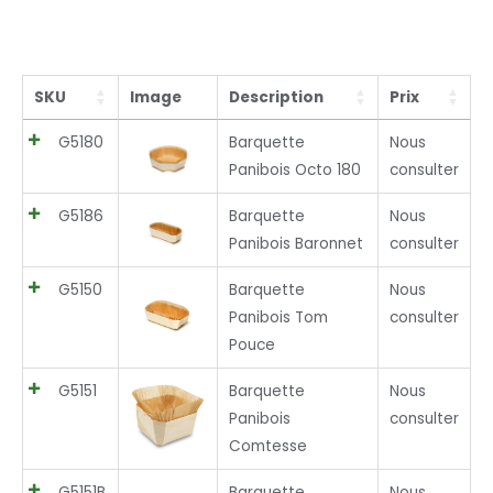
SKU
Image
Description
Prix
G5180
Barquette
Nous
Panibois Octo 180
consulter
G5186
Barquette
Nous
Panibois Baronnet
consulter
G5150
Barquette
Nous
Panibois Tom
consulter
Pouce
G5151
Barquette
Nous
Panibois
consulter
Comtesse
G5151B
Barquette
Nous