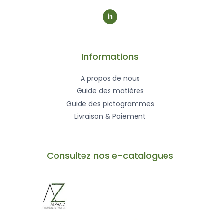
L
i
n
k
e
d
i
n
-
Informations
i
n
A propos de nous
Guide des matières
Guide des pictogrammes
Livraison & Paiement
Consultez nos e-catalogues