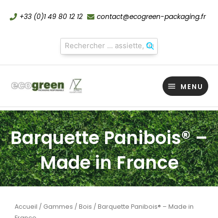
Aller
+33 (0)1 49 80 12 12
contact@ecogreen-packaging.fr
au
contenu
MENU
MENU
Barquette Panibois® –
Made in France
Accueil
/
Gammes
/
Bois
/ Barquette Panibois® – Made in
France