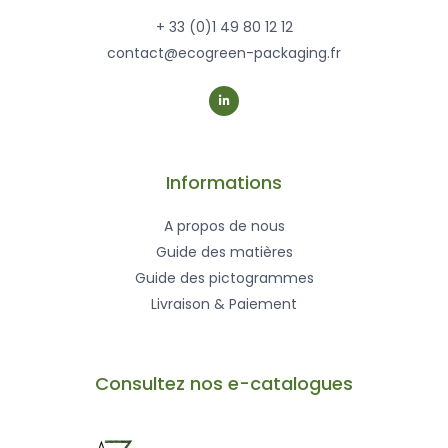
+ 33 (0)1 49 80 12 12
contact@ecogreen-packaging.fr
L
i
n
k
e
d
i
n
-
Informations
i
n
A propos de nous
Guide des matières
Guide des pictogrammes
Livraison & Paiement
Consultez nos e-catalogues